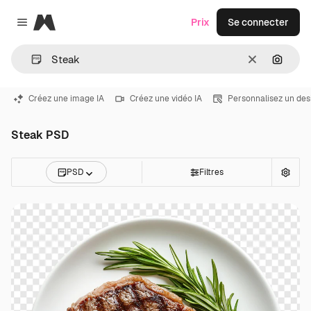
Magnific
Prix
Se connecter
Close menu
Effacer
Recher
Créez une image IA
Créez une vidéo IA
Personnalisez un des
Steak PSD
PSD
Filtres