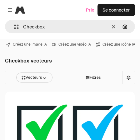
Magnific
Prix
Se connecter
Close menu
Effacer
Recher
Créez une image IA
Créez une vidéo IA
Créez une icône IA
Checkbox vecteurs
Vecteurs
Filtres