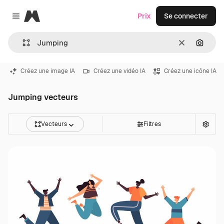
Magnific
Prix
Se connecter
Close menu
Effacer
Recher
Créez une image IA
Créez une vidéo IA
Créez une icône IA
Jumping vecteurs
Vecteurs
Filtres