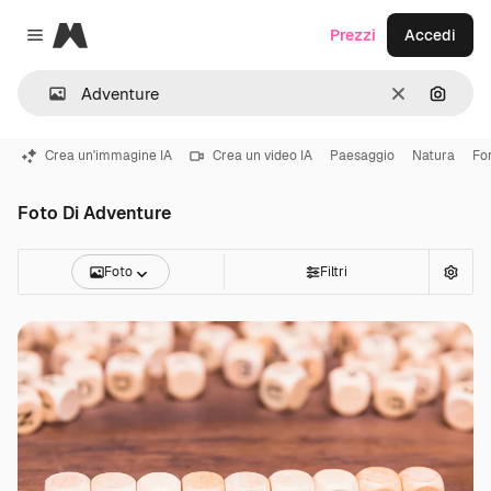
Magnific
Prezzi
Accedi
Close menu
Cancella
Cerca 
Crea un'immagine IA
Crea un video IA
Paesaggio
Natura
Fo
Foto Di Adventure
Foto
Filtri