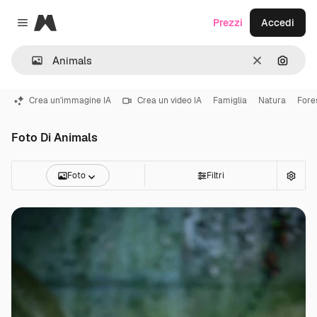
Magnific
Prezzi
Accedi
Close menu
Cancella
Cerca 
Crea un'immagine IA
Crea un video IA
Famiglia
Natura
Fore
Foto Di Animals
Foto
Filtri