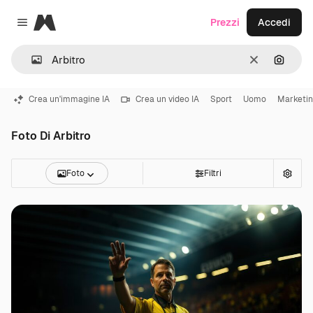
Magnific
Prezzi
Accedi
Close menu
Cancella
Cerca 
Crea un'immagine IA
Crea un video IA
Sport
Uomo
Marketi
Foto Di Arbitro
Foto
Filtri