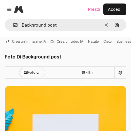
Magnific
Prezzi
Accedi
Close menu
Cancella
Cerca 
Crea un'immagine IA
Crea un video IA
Natale
Cielo
Business
Foto Di Background post
Foto
Filtri