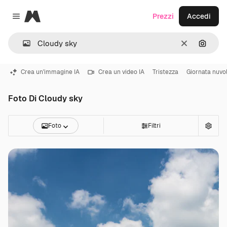
Magnific
Prezzi
Accedi
Close menu
Cancella
Cerca 
Crea un'immagine IA
Crea un video IA
Tristezza
Giornata nuvo
Foto Di Cloudy sky
Foto
Filtri