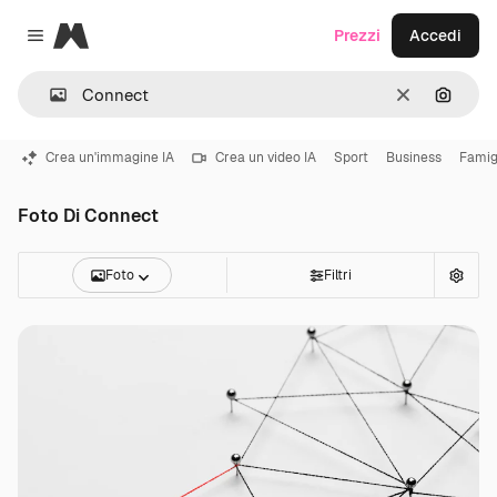
Magnific
Prezzi
Accedi
Close menu
Cancella
Cerca 
Crea un'immagine IA
Crea un video IA
Sport
Business
Famig
Foto Di Connect
Foto
Filtri