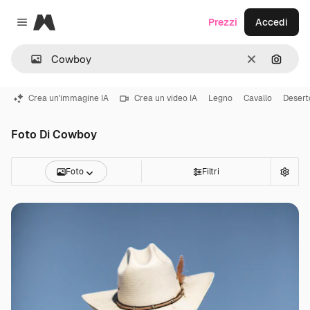
Magnific
Prezzi
Accedi
Close menu
Cancella
Cerca 
Crea un'immagine IA
Crea un video IA
Legno
Cavallo
Desert
Foto Di Cowboy
Foto
Filtri