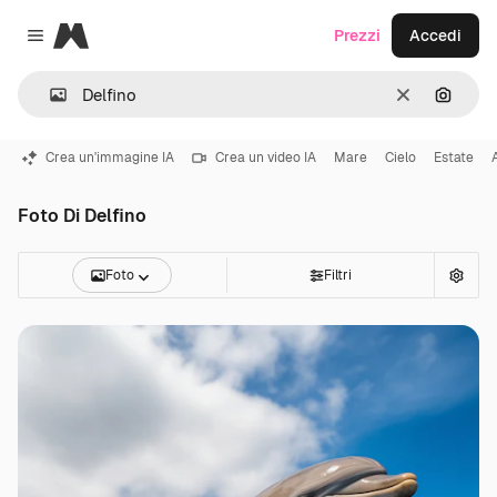
Magnific
Prezzi
Accedi
Close menu
Cancella
Cerca 
Crea un'immagine IA
Crea un video IA
Mare
Cielo
Estate
Foto Di Delfino
Foto
Filtri