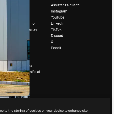
Prezzi
Assistenza clienti
Chi siamo
Instagram
Recensioni
YouTube
Lavora con noi
LinkedIn
Cerca tendenze
TikTok
Blog
Discord
Eventi
X
Slidesgo
Reddit
e
Vendi i tuoi
contenuti
Sala stampa
Cerchi magnific.ai
ree to the storing of cookies on your device to enhance site