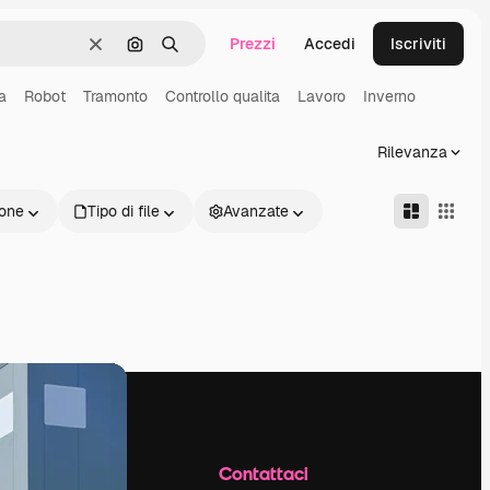
Prezzi
Accedi
Iscriviti
Cancella
Cerca per immagine
Ricerca
a
Robot
Tramonto
Controllo qualita
Lavoro
Inverno
Rilevanza
one
Tipo di file
Avanzate
Azienda
Contattaci