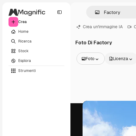
Crea
Crea un'immagine IA
C
Home
Ricerca
Foto Di Factory
Stock
Foto
Licenza
Esplora
Tutte le immagini
Strumenti
Vettori
Illustrazioni
Foto
PSD
Modelli
Mockup
Video
Clip video
Motion graphic
Modelli di video
Icone
Modelli 3D
Font