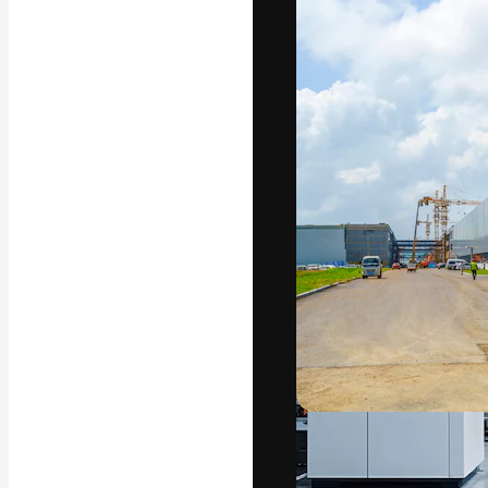
La piattaforma c
migliori lavori. 
creativi, impres
Italiano
Copyright © 2010