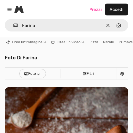
Magnific
Prezzi
Accedi
Close menu
Cancella
Cerca 
Crea un'immagine IA
Crea un video IA
Pizza
Natale
Primave
Foto Di Farina
Foto
Filtri