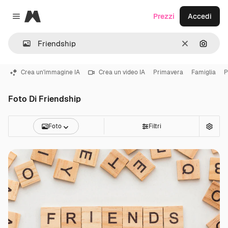
Magnific
Prezzi
Accedi
Close menu
Cancella
Cerca 
Crea un'immagine IA
Crea un video IA
Primavera
Famiglia
P
Foto Di Friendship
Foto
Filtri