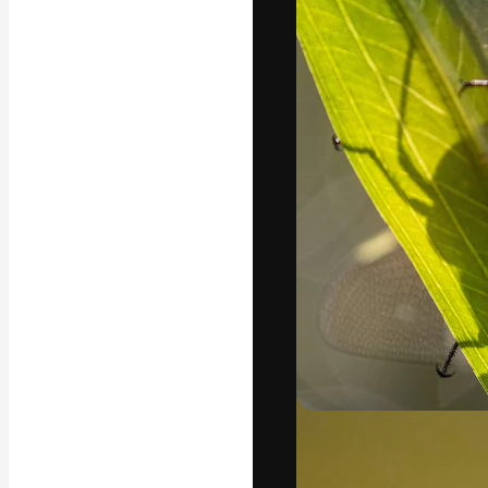
La piattaforma c
migliori lavori. 
creativi, impres
Italiano
Copyright © 2010