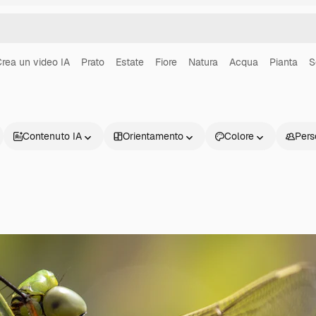
rea un video IA
Prato
Estate
Fiore
Natura
Acqua
Pianta
S
Contenuto IA
Orientamento
Colore
Pers
Prodotti
Inizia