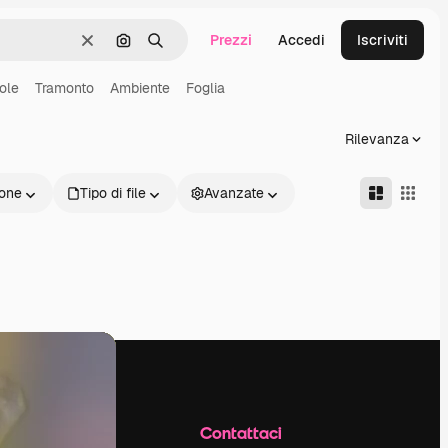
Prezzi
Accedi
Iscriviti
Cancella
Cerca per immagine
Ricerca
ole
Tramonto
Ambiente
Foglia
Rilevanza
one
Tipo di file
Avanzate
Azienda
Contattaci