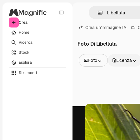
Crea
Crea un'immagine IA
C
Home
Ricerca
Foto Di Libellula
Stock
Foto
Licenza
Esplora
Tutte le immagini
Strumenti
Vettori
Illustrazioni
Foto
PSD
Modelli
Mockup
Video
Clip video
Motion graphic
Modelli di video
Icone
Modelli 3D
Font