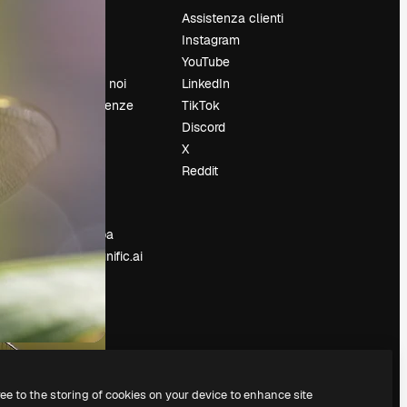
Prezzi
Assistenza clienti
Chi siamo
Instagram
Recensioni
YouTube
Lavora con noi
LinkedIn
Cerca tendenze
TikTok
Blog
Discord
Eventi
X
Slidesgo
Reddit
e
Vendi i tuoi
contenuti
Sala stampa
Cerchi magnific.ai
ree to the storing of cookies on your device to enhance site