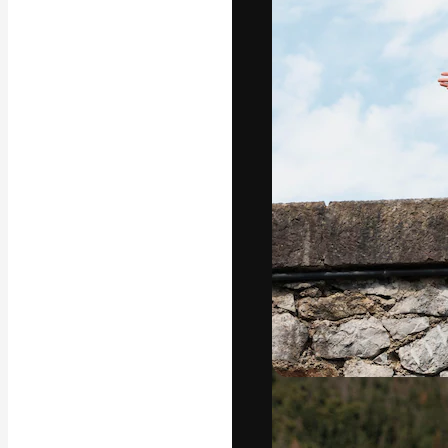
La piattaforma c
migliori lavori. 
creativi, impres
Italiano
Copyright © 2010