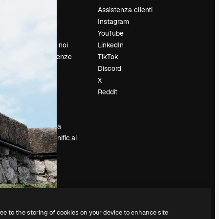
Prezzi
Assistenza clienti
Chi siamo
Instagram
Recensioni
YouTube
Lavora con noi
LinkedIn
Cerca tendenze
TikTok
Blog
Discord
Eventi
X
Slidesgo
Reddit
e
Vendi i tuoi
contenuti
Sala stampa
Cerchi magnific.ai
ree to the storing of cookies on your device to enhance site