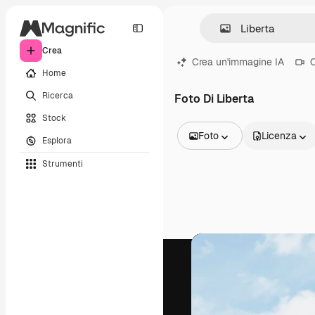
Crea
Crea un'immagine IA
C
Home
Ricerca
Foto Di Liberta
Stock
Foto
Licenza
Esplora
Tutte le immagini
Strumenti
Vettori
Illustrazioni
Foto
PSD
Modelli
Mockup
Video
Clip video
Motion graphic
Modelli di video
Icone
Modelli 3D
Font