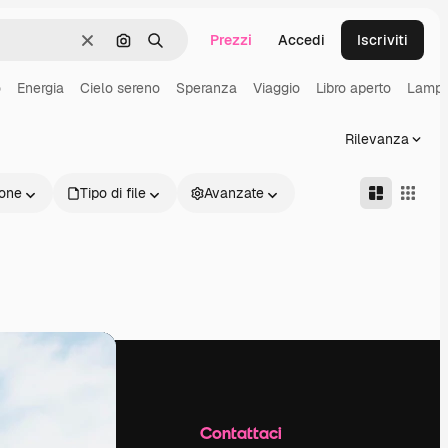
Prezzi
Accedi
Iscriviti
Cancella
Cerca per immagine
Ricerca
o
Energia
Cielo sereno
Speranza
Viaggio
Libro aperto
Lampa
Rilevanza
one
Tipo di file
Avanzate
Azienda
Contattaci