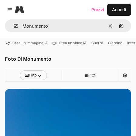
Magnific
Prezzi
Accedi
Close menu
Cancella
Cerca 
Crea un'immagine IA
Crea un video IA
Guerra
Giardino
Inter
Foto Di Monumento
Foto
Filtri