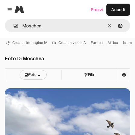
Magnific
Prezzi
Accedi
Close menu
Cancella
Cerca 
Crea un'immagine IA
Crea un video IA
Europa
Africa
Islam
Foto Di Moschea
Foto
Filtri