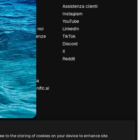
Prezzi
Assistenza clienti
Chi siamo
Instagram
Recensioni
YouTube
Lavora con noi
LinkedIn
Cerca tendenze
TikTok
Blog
Discord
Eventi
X
Slidesgo
Reddit
e
Vendi i tuoi
contenuti
Sala stampa
Cerchi magnific.ai
ree to the storing of cookies on your device to enhance site