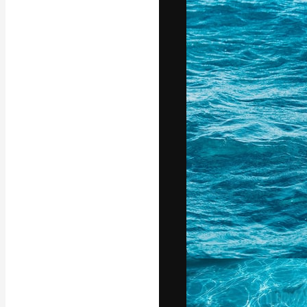
La piattaforma c
migliori lavori. 
creativi, impres
Italiano
Copyright © 2010