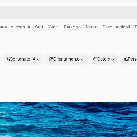
rea un video IA
Surf
Yacht
Paradiso
Nuoto
Pesci tropicali
Contenuto IA
Orientamento
Colore
Pers
Prodotti
Inizia