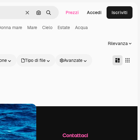
Prezzi
Accedi
Iscriviti
Cancella
Cerca per immagine
Ricerca
Donna mare
Mare
Cielo
Estate
Acqua
Rilevanza
one
Tipo di file
Avanzate
Azienda
Contattaci