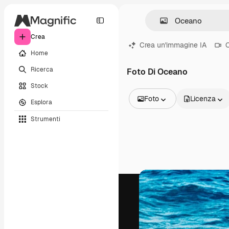
Crea
Crea un'immagine IA
C
Home
Ricerca
Foto Di Oceano
Stock
Foto
Licenza
Esplora
Tutte le immagini
Strumenti
Vettori
Illustrazioni
Foto
PSD
Modelli
Mockup
Video
Clip video
Motion graphic
Modelli di video
Icone
Modelli 3D
Font