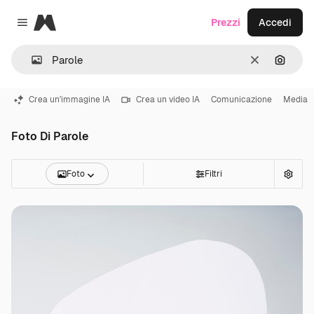
Magnific
Prezzi
Accedi
Close menu
Cancella
Cerca 
Crea un'immagine IA
Crea un video IA
Comunicazione
Media
Foto Di Parole
Foto
Filtri