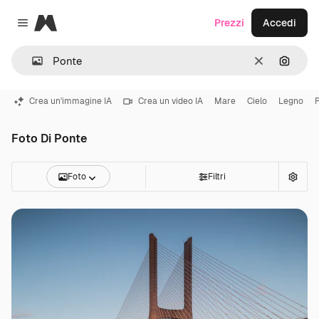
Magnific
Prezzi
Accedi
Close menu
Cancella
Cerca 
Crea un'immagine IA
Crea un video IA
Mare
Cielo
Legno
Foto Di Ponte
Foto
Filtri