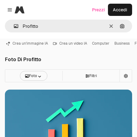
Magnific
Prezzi
Accedi
Close menu
Cancella
Cerca 
Crea un'immagine IA
Crea un video IA
Computer
Business
F
Foto Di Profitto
Foto
Filtri