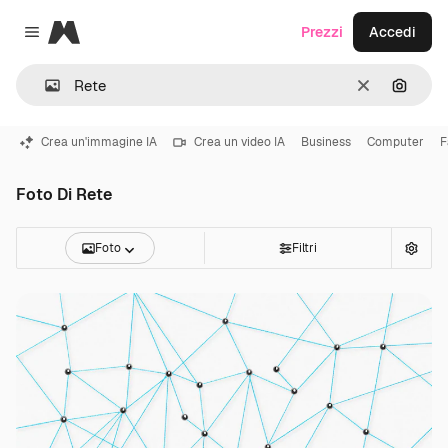
Magnific
Prezzi
Accedi
Close menu
Cancella
Cerca 
Crea un'immagine IA
Crea un video IA
Business
Computer
F
Foto Di Rete
Foto
Filtri