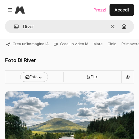
Magnific
Prezzi
Accedi
Close menu
Cancella
Cerca 
Crea un'immagine IA
Crea un video IA
Mare
Cielo
Primaver
Foto Di River
Foto
Filtri