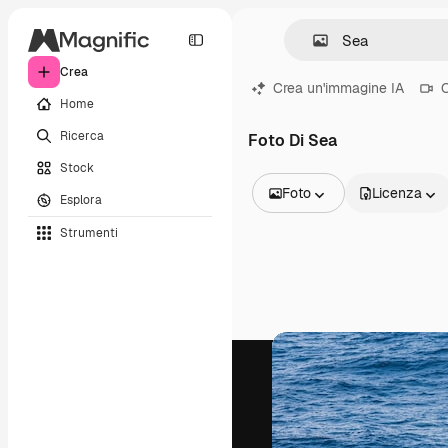
Crea
Crea un'immagine IA
C
Home
Ricerca
Foto Di Sea
Stock
Foto
Licenza
Esplora
Tutte le immagini
Strumenti
Vettori
Illustrazioni
Foto
PSD
Modelli
Mockup
Video
Clip video
Motion graphic
Modelli di video
Icone
Modelli 3D
Font