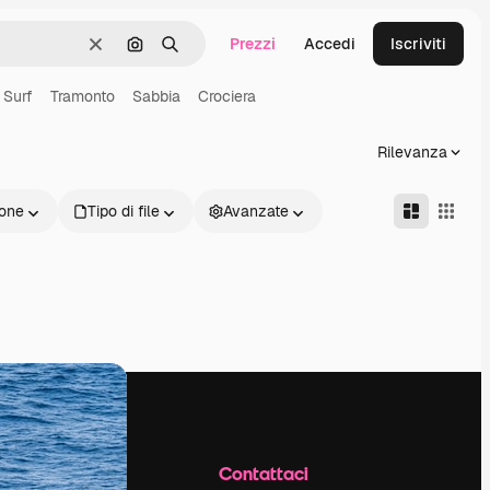
Prezzi
Accedi
Iscriviti
Cancella
Cerca per immagine
Ricerca
Surf
Tramonto
Sabbia
Crociera
Rilevanza
one
Tipo di file
Avanzate
Azienda
Contattaci