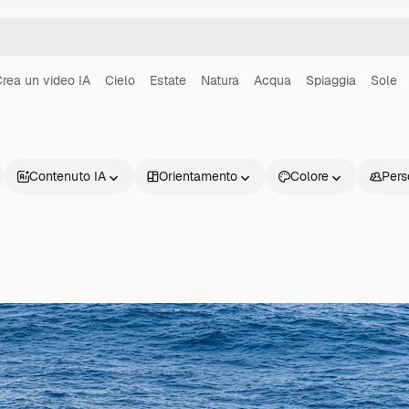
rea un video IA
Cielo
Estate
Natura
Acqua
Spiaggia
Sole
Contenuto IA
Orientamento
Colore
Pers
Prodotti
Inizia