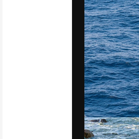
La piattaforma c
migliori lavori. 
creativi, impres
Italiano
Copyright © 2010