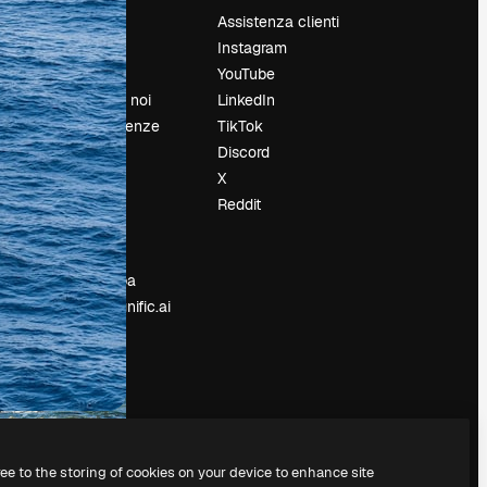
Prezzi
Assistenza clienti
Chi siamo
Instagram
Recensioni
YouTube
Lavora con noi
LinkedIn
Cerca tendenze
TikTok
Blog
Discord
Eventi
X
Slidesgo
Reddit
e
Vendi i tuoi
contenuti
Sala stampa
Cerchi magnific.ai
ree to the storing of cookies on your device to enhance site