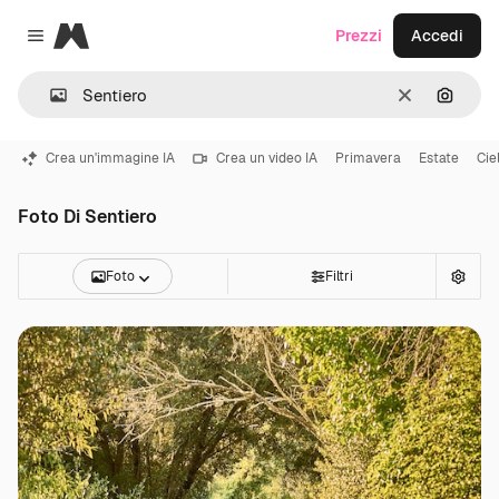
Magnific
Prezzi
Accedi
Close menu
Cancella
Cerca 
Crea un'immagine IA
Crea un video IA
Primavera
Estate
Cie
Foto Di Sentiero
Foto
Filtri