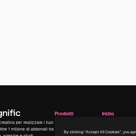
Prodotti
Inizia
reativa per realizzare i tuoi
Spaces
Academy
Oltre 1 milione di abbonati tra
Assistente IA
Documentazione
By clicking “Accept All Cookies”, you ag
e, agenzie e studi.