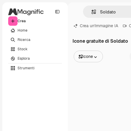
Crea
Crea un'immagine IA
C
Home
Ricerca
Icone gratuite di Soldato
Stock
Icone
Esplora
Tutte le immagini
Strumenti
Vettori
Illustrazioni
Foto
PSD
Modelli
Mockup
Video
Clip video
Motion graphic
Modelli di video
Icone
Modelli 3D
Font