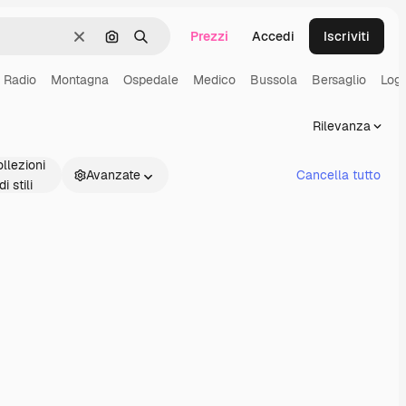
Prezzi
Accedi
Iscriviti
Cancella
Cerca per immagine
Ricerca
Radio
Montagna
Ospedale
Medico
Bussola
Bersaglio
Logi
Rilevanza
llezioni
Avanzate
Cancella tutto
di stili