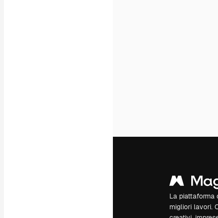
La piattaforma c
migliori lavori. 
creativi, impres