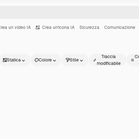
rea un video IA
Crea un'icona IA
Sicurezza
Comunicazione
Traccia
Co
Statica
Colore
Stile
modificabile
Statica
Animata
Sticker
Interfaccia