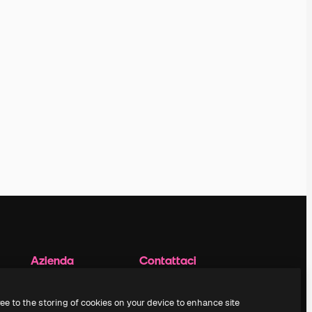
Azienda
Contattaci
Prezzi
Assistenza clienti
Chi siamo
Instagram
ree to the storing of cookies on your device to enhance site