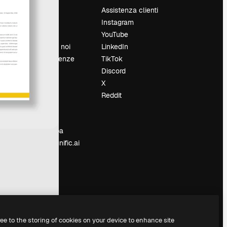
Prezzi
Assistenza clienti
Chi siamo
Instagram
Recensioni
YouTube
Lavora con noi
LinkedIn
Cerca tendenze
TikTok
Blog
Discord
Eventi
X
Slidesgo
Reddit
e
Vendi i tuoi
contenuti
Sala stampa
Cerchi magnific.ai
ree to the storing of cookies on your device to enhance site