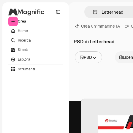
Crea
Crea un'immagine IA
C
Home
Ricerca
PSD di Letterhead
Stock
PSD
Lice
Esplora
Tutte le immagini
Strumenti
Vettori
Illustrazioni
Foto
PSD
Modelli
Mockup
Video
Clip video
Motion graphic
Modelli di video
Icone
Modelli 3D
Font