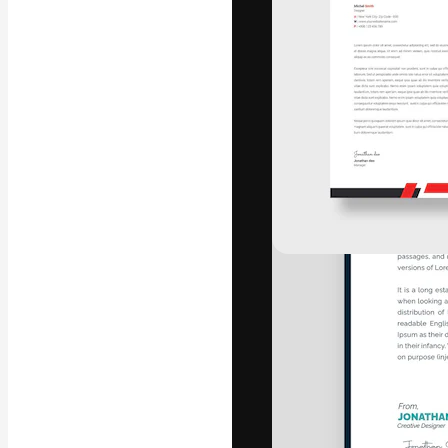
La piattaforma c
migliori lavori. 
creativi, impres
Italiano
Copyright © 2010