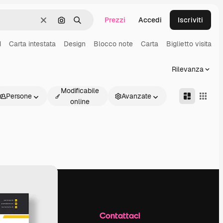
Prezzi
Accedi
Iscriviti
Cancella
Cerca per immagine
Ricerca
d
Carta intestata
Design
Blocco note
Carta
Biglietto visita
B
Rilevanza
Modificabile
Persone
Avanzate
online
Azienda
Contattaci