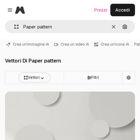
Magnific
Prezzi
Accedi
Close menu
Cancella
Cerca 
Crea un'immagine IA
Crea un video IA
Crea un'icona IA
Pat
Vettori Di Paper pattern
Vettori
Filtri