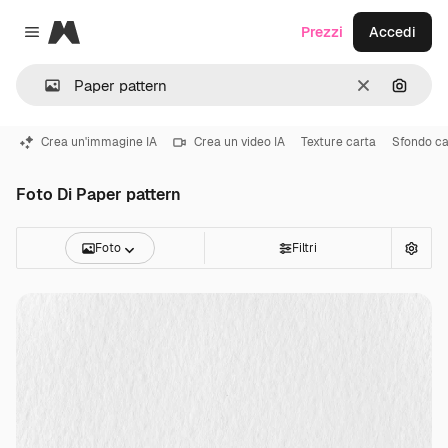
Magnific
Prezzi
Accedi
Close menu
Cancella
Cerca 
Crea un'immagine IA
Crea un video IA
Texture carta
Sfondo ca
Foto Di Paper pattern
Foto
Filtri