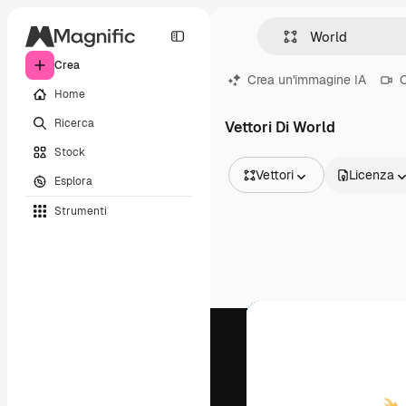
Crea
Crea un'immagine IA
C
Home
Ricerca
Vettori Di World
Stock
Vettori
Licenza
Esplora
Tutte le immagini
Strumenti
Vettori
Illustrazioni
Foto
PSD
Modelli
Mockup
Video
Clip video
Motion graphic
Modelli di video
Icone
Modelli 3D
Font