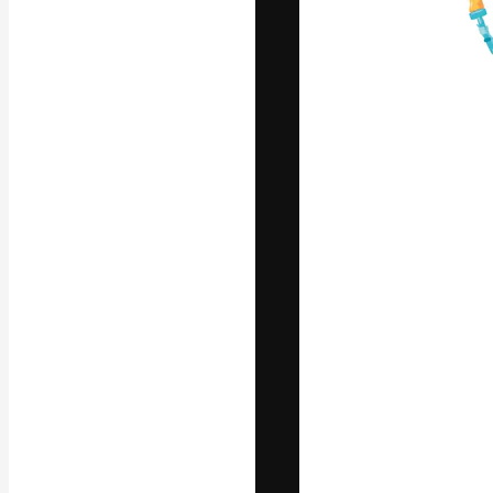
La piattaforma c
migliori lavori. 
creativi, impres
Italiano
Copyright © 2010