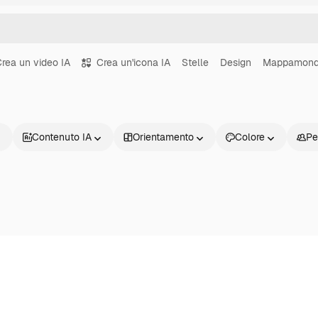
rea un video IA
Crea un'icona IA
Stelle
Design
Mappamon
Contenuto IA
Orientamento
Colore
Pe
Prodotti
Inizia