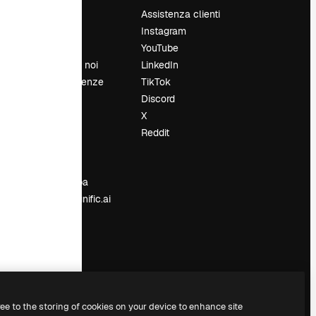
Prezzi
Assistenza clienti
Chi siamo
Instagram
Recensioni
YouTube
Lavora con noi
LinkedIn
Cerca tendenze
TikTok
Blog
Discord
Eventi
X
Slidesgo
Reddit
e
Vendi i tuoi
contenuti
Sala stampa
Cerchi magnific.ai
ree to the storing of cookies on your device to enhance site