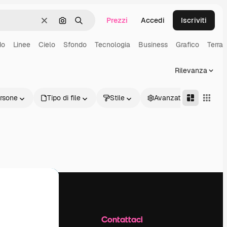
Prezzi
Accedi
Iscriviti
Cancella
Cerca per immagine
Ricerca
do
Linee
Cielo
Sfondo
Tecnologia
Business
Grafico
Terra
Rilevanza
rsone
Tipo di file
Stile
Avanzate
Azienda
Contattaci