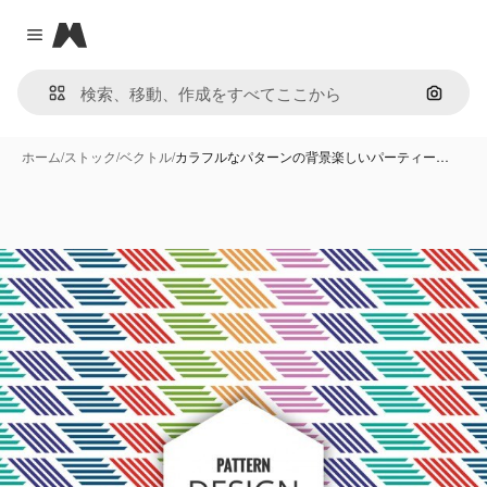
Magnific
Close menu
画像で
ホーム
/
ストック
/
ベクトル
/
カラフルなパターンの背景楽しいパーティー…