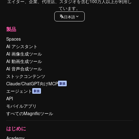
エイター、企業、代理店、スタジオを含む100万人以上が利用し
ています。
日本語
製品
Spaces
AI アシスタント
AI 画像生成ツール
AI 動画生成ツール
AI 音声合成ツール
ストックコンテンツ
Claude/ChatGPT向けMCP
新規
エージェント
新規
API
モバイルアプリ
すべてのMagnificツール
はじめに
Academy