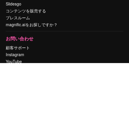
Slidesgo
コンテンツを販売する
プレスルーム
magnific.aiをお探しですか？
お問い合わせ
顧客サポート
Instagram
YouTube
LinkedIn
TikTok
Discord
X
Reddit
Copyright © 2010-
2026
Freepik Company S.L.U.
無断複写・転載を禁じま
す
.