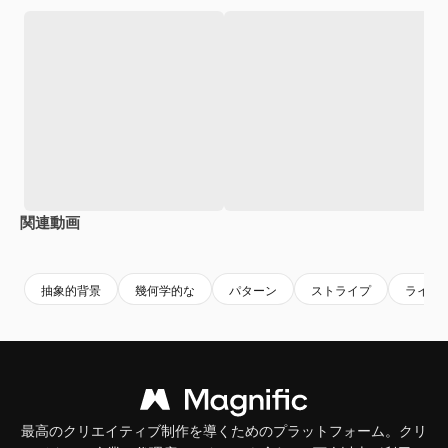
関連動画
Premium
Premium
Premium
Premium
AIによっ
抽象的背景
幾何学的な
パターン
ストライプ
ライン
最高のクリエイティブ制作を導くためのプラットフォーム。クリ