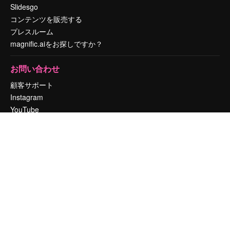
Slidesgo
コンテンツを販売する
プレスルーム
magnific.aiをお探しですか？
お問い合わせ
顧客サポート
Instagram
YouTube
LinkedIn
TikTok
Discord
X
Reddit
Copyright © 2010-
2026
Freepik Company S.L.U.
無断複写・転載を禁じま
す
.