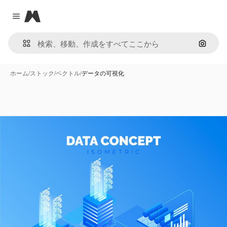
Magnific
Close menu
画像で
ホーム
/
ストック
/
ベクトル
/
データの可視化