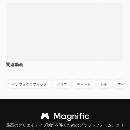
関連動画
Premium
Premium
AIによって生成されました。
Premium
Premium
インフォグラフィック
グラフ
チャート
分析
データ
最高のクリエイティブ制作を導くためのプラットフォーム。クリ