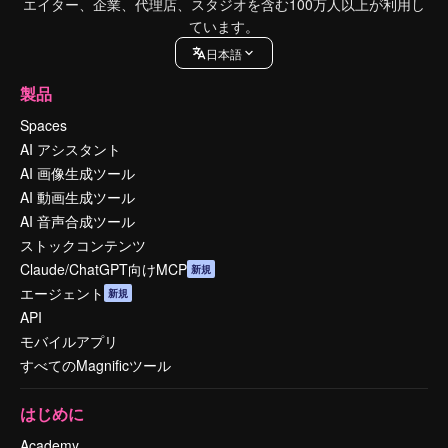
エイター、企業、代理店、スタジオを含む100万人以上が利用し
ています。
日本語
製品
Spaces
AI アシスタント
AI 画像生成ツール
AI 動画生成ツール
AI 音声合成ツール
ストックコンテンツ
Claude/ChatGPT向けMCP
新規
エージェント
新規
API
モバイルアプリ
すべてのMagnificツール
はじめに
Academy