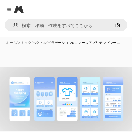
Magnific
Close menu
画像で
ホーム
/
ストック
/
ベクトル
/
グラデーションeコマースアプリテンプレー…