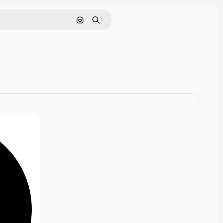
画像で検索
検索