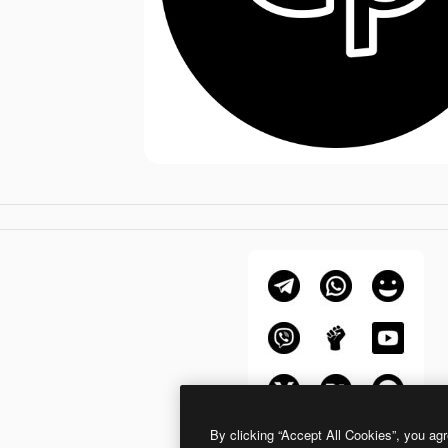
By clicking “Accept All Cookies”, you agr
Generic Glyph