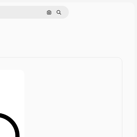
画像で検索
検索