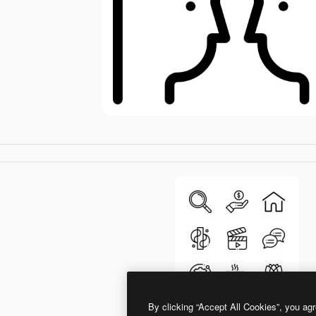
By clicking “Accept All Cookies”, you agr
Detailed Rounded Lineal