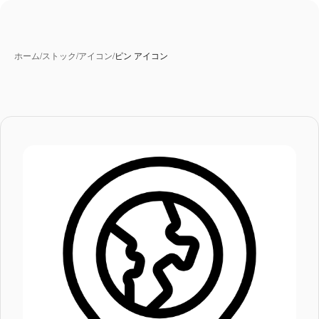
ホーム
/
ストック
/
アイコン
/
ピン アイコン