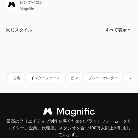
ピン アイコン
Magnific
同じスタイル
すべて表示
兆候
インターフェース
ピン
プレースホルダー
マッ
最高のクリエイティブ制作を導くためのプラットフォーム。クリ
エイター、企業、代理店、スタジオを含む100万人以上が利用し
ています。