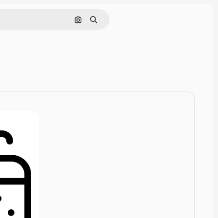
画像で検索
検索