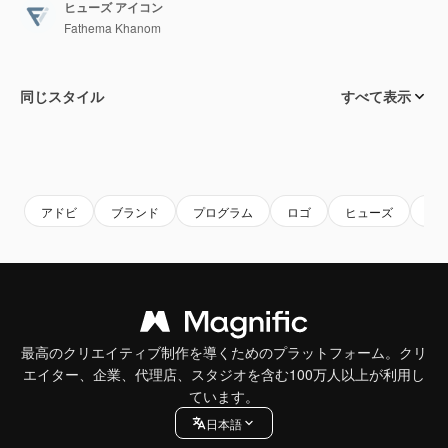
ヒューズ アイコン
Fathema Khanom
同じスタイル
すべて表示
アドビ
ブランド
プログラム
ロゴ
ヒューズ
編
最高のクリエイティブ制作を導くためのプラットフォーム。クリ
エイター、企業、代理店、スタジオを含む100万人以上が利用し
ています。
日本語