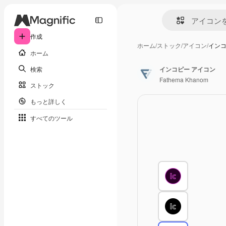
作成
ホーム
/
ストック
/
アイコン
/
インコ
ホーム
検索
インコピー アイコン
Fathema Khanom
ストック
もっと詳しく
すべてのツール