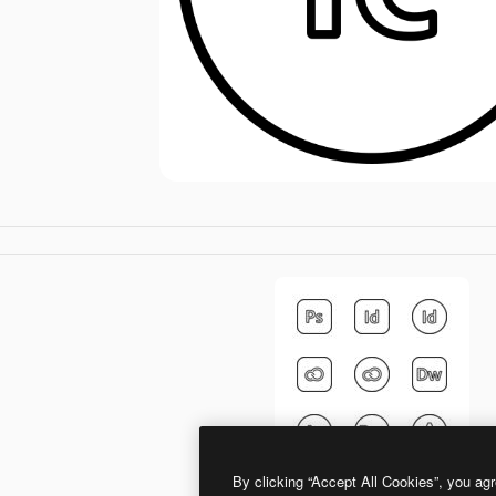
By clicking “Accept All Cookies”, you agr
Generic Detailed Outline