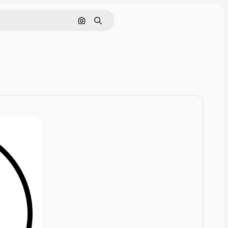
画像で検索
検索