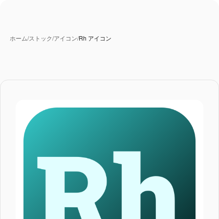
ホーム
/
ストック
/
アイコン
/
Rh アイコン