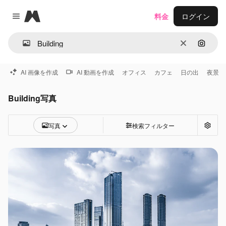
Magnific
料金
ログイン
Close menu
消去
画像で
AI 画像を作成
AI 動画を作成
オフィス
カフェ
日の出
夜景
Building写真
写真
検索フィルター