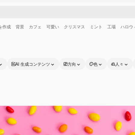
画を作成
背景
カフェ
可愛い
クリスマス
ミント
工場
ハロウ
AI 生成コンテンツ
方向
色
人々