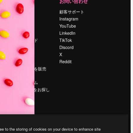
運営
お問い合わせ
料金
顧客サポート
会社概要
Instagram
Reviews
YouTube
採用情報
LinkedIn
検索トレンド
TikTok
ブログ
Discord
イベント
X
Slidesgo
Reddit
コンテンツを販売
する
プレスルーム
magnific.aiをお探し
ですか？
ee to the storing of cookies on your device to enhance site