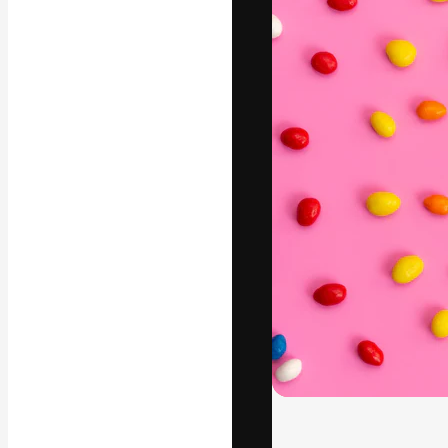
フォント
最高のクリエイ
ットフォーム。
店、スタジオを
います。
日本語
Copyright © 2010-