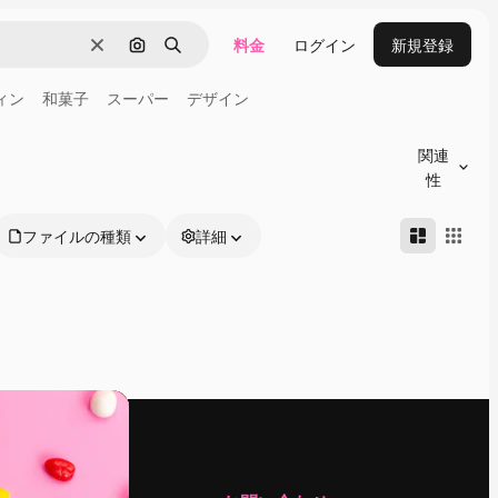
料金
ログイン
新規登録
消去
画像で検索
検索
ィン
和菓子
スーパー
デザイン
関連
性
ファイルの種類
詳細