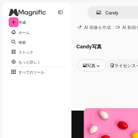
作成
AI 画像を作成
AI 動
ホーム
検索
Candy写真
ストック
もっと詳しく
写真
ライセンス
すべてのツール
全ての画像
ベクトル
イラスト
写真
PSD
テンプレート
モックアップ
動画
映像素材
モーショングラフィックス
動画テンプレート
アイコン
3D モデル