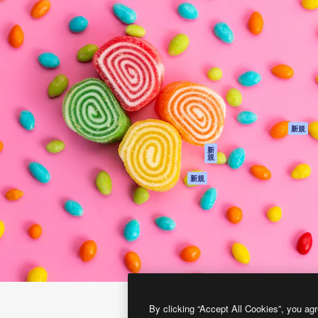
製品
はじめに
ティブ制作を導くためのプラ
Spaces
Academy
クリエイター、企業、代理
AI アシスタント
ドキュメント
含む100万人以上が利用して
AI 画像生成ツール
サポート
AI 動画生成ツール
利用規約
AI 音声合成ツール
プライバシーポリ
シー
ストックコンテン
ツ
オリジナル
新規
Claude/ChatGPT
クッキーポリシー
新
規
向けMCP
トラストセンター
エージェント
アフィリエイト
新規
API
法人向け
モバイルアプリ
すべてのMagnificツ
ール
2026
Freepik Company S.L.U.
無断複写・転載を禁じます
.
By clicking “Accept All Cookies”, you agr