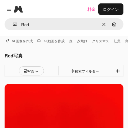
Magnific
料金
ログイン
Close menu
消去
画像で
AI 画像を作成
AI 動画を作成
炎
夕焼け
クリスマス
紅葉
Red写真
写真
検索フィルター