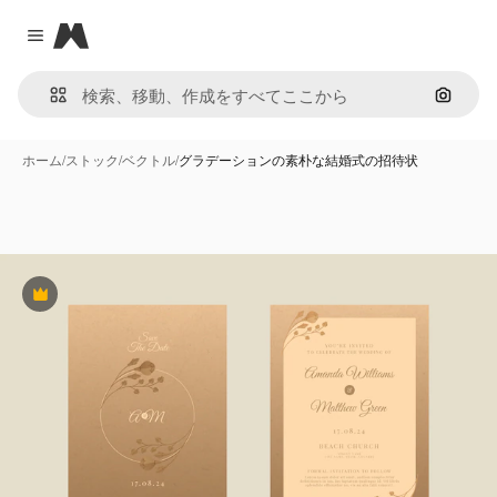
Magnific
Close menu
画像で
ホーム
/
ストック
/
ベクトル
/
グラデーションの素朴な結婚式の招待状
Premium