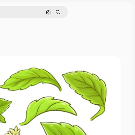
画像で検索
検索