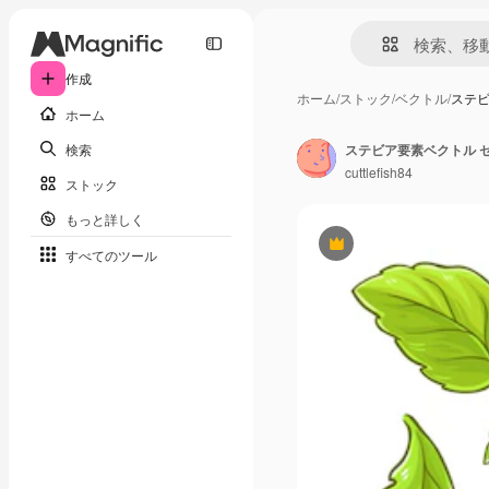
作成
ホーム
/
ストック
/
ベクトル
/
ステビ
ホーム
検索
ステビア要素ベクトル 
cuttlefish84
ストック
もっと詳しく
Premium
すべてのツール