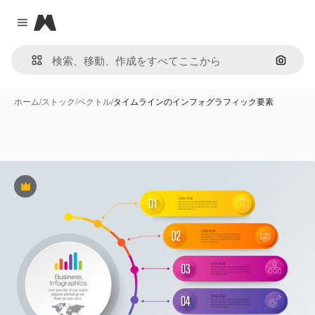
Magnific
Close menu
画像で
ホーム
/
ストック
/
ベクトル
/
タイムラインのインフォグラフィック要素
Premium