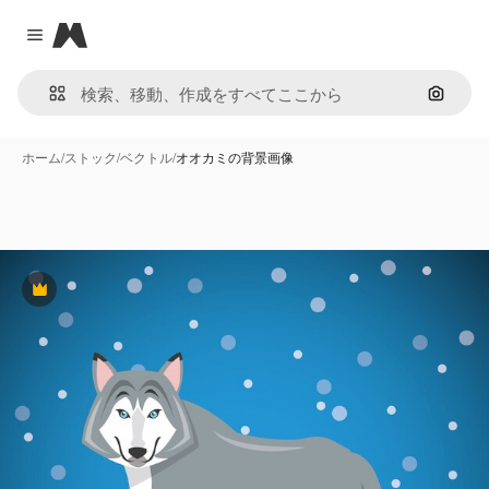
Magnific
Close menu
画像で
ホーム
/
ストック
/
ベクトル
/
オオカミの背景画像
Premium