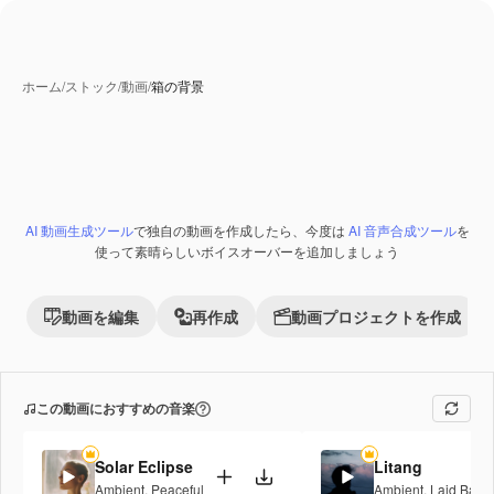
ホーム
/
ストック
/
動画
/
箱の背景
AI 動画生成ツール
で独自の動画を作成したら、今度は
AI 音声合成ツール
を
Premium
使って素晴らしいボイスオーバーを追加しましょう
動画を編集
再作成
動画プロジェクトを作成
この動画におすすめの音楽
Solar Eclipse
Litang
Ambient
,
Peaceful
Ambient
,
Laid Back