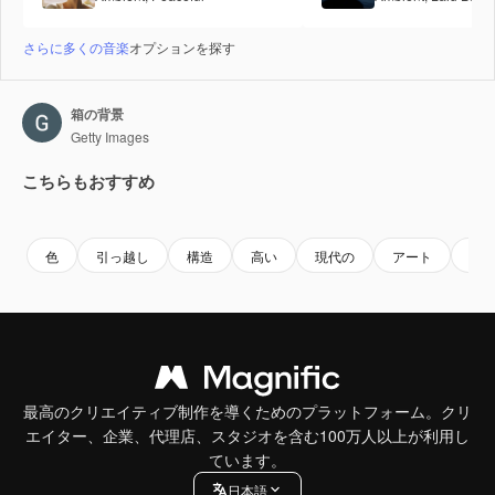
さらに多くの音楽
オプションを探す
箱の背景
Getty Images
こちらもおすすめ
Premium
Premium
Premium
Premium
色
引っ越し
構造
高い
現代の
アート
設
最高のクリエイティブ制作を導くためのプラットフォーム。クリ
エイター、企業、代理店、スタジオを含む100万人以上が利用し
ています。
日本語