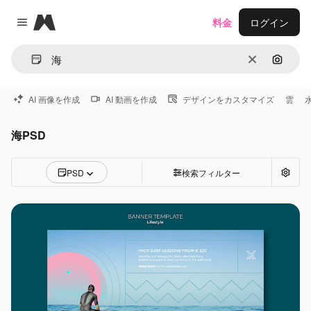
Magnific
料金
ログイン
Close menu
消去
画像で
AI 画像を作成
AI 動画を作成
デザインをカスタマイズ
雲
海PSD
PSD
検索フィルター